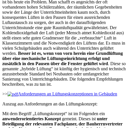
ist bis heute ein Problem. Man schafft es angesichts der oft
vorhandenen hohen Schülerzahlen, der räumlichen Gegebenheiten
sowie der Länge der Unterrichtseinheiten kaum noch, durch
konsequentes Lüften in den Pausen für einen ausreichenden
Luftaustausch zu sorgen, der auch in der darauffolgenden
Unterrichtsstunde eine gute Raumluftqualität gewährleistet. Der
Kohlendioxidgehalt der Luft (jeder Mensch atmet Kohledioxid aus)
stellt einen sehr guten Gradmesser für die „verbrauchte“ Luft in
Klassenzimmern und die Notwendigkeit des Lüftens dar. Es muss in
vielen Schulgebäuden auch während des Unterrichtes gelüftet
werden.
Besser ist es, wenn von vorn herein eine Grundlüftung
über eine mechanische Lüftungseinrichtung erfolgt und
zusätzlich in den Pausen über die Fenster gelüftet wird
. Diese so
genannte „hybride Lüftung“ ist künftig der hygienisch und technisch
anzustrebende Standard bei Neubauten oder umfangreicher
Sanierung von Unterrichtsgebäuden. Die folgenden Empfehlungen
beschreiben, was zu tun ist.
>>
Anforderungen an Lüftungskonzeptionen in Gebäuden
Auszug aus Anforderungen an das Lüftungskonzept:
Mit dem Begriff „Lüftungskonzept“ ist im Folgenden ein
anwenderorientiertes Konzept
gemeint. Dieses ist
unter
Beteiligung der relevanten Fachplaner, der Bauherrnvertreter