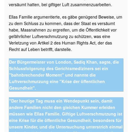
versäumt hatten, bei giftiger Luft zusammenzuarbeiten.
Ellas Familie argumentierte, es gäbe genügend Beweise, um
zu dem Schluss zu kommen, dass der Staat es versäumt
habe, Massnahmen zu ergreifen, um die Öffentlichkeit vor
gefährlicher Luftverschmutzung zu schützen, was eine
Verletzung von Artikel 2 des Human Rights Act, der das
Recht auf Leben betrifft, darstelle.
Der Bürgermeister von London, Sadiq Khan, sagte, die
Schlussfolgerung des Gerichtsmediziners sei ein
"bahnbrechender Moment" und nannte die
Luftverschmutzung eine "Krise der öffentlichen
Gesundheit".
"Der heutige Tag muss ein Wendepunkt sein, damit
andere Familien nicht den gleichen Kummer erleiden
müssen wie Ellas Familie. Giftige Luftverschmutzung ist
eine Krise für die öffentliche Gesundheit, besonders für
unsere Kinder, und die Untersuchung unterstrich einmal