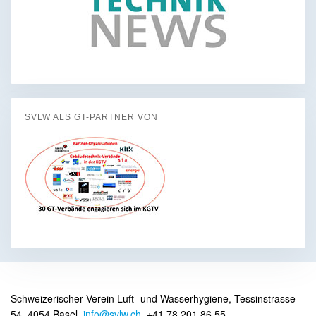
SVLW ALS GT-PARTNER VON
Schweizerischer Verein Luft- und Wasserhygiene, Tessinstrasse
54, 4054 Basel,
info@svlw.ch
, +41 78 201 86 55