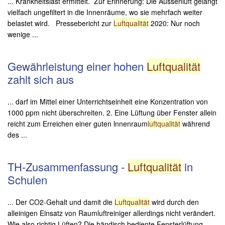
... Krankheitslast ermittelt. Zur Erinnerung: Die Aussenluft gelangt
vielfach ungefiltert in die Innenräume, wo sie mehrfach weiter
belastet wird. Pressebericht zur
Luftqualität
2020: Nur noch
wenige ...
Gewährleistung einer hohen
Luftqualität
zahlt sich aus
... darf im Mittel einer Unterrichtseinheit eine Konzentration von
1000 ppm nicht überschreiten. 2. Eine Lüftung über Fenster allein
reicht zum Erreichen einer guten lnnenraum
luftqualität
während
des ...
TH-Zusammenfassung -
Luftqualität
in
Schulen
... Der CO2-Gehalt und damit die
Luftqualität
wird durch den
alleinigen Einsatz von Raumluftreiniger allerdings nicht verändert.
Wie also richtig Lüften? Die händisch bediente Fensterlüftung