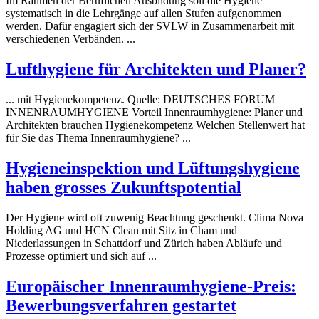
Im Rahmen der Beruflichen Ausbildung soll die
Hygiene
systematisch in die Lehrgänge auf allen Stufen aufgenommen
werden. Dafür engagiert sich der SVLW in Zusammenarbeit mit
verschiedenen Verbänden. ...
Luft
hygiene
für Architekten und Planer?
... mit
Hygiene
kompetenz. Quelle: DEUTSCHES FORUM
INNENRAUMHYGIENE Vorteil Innenraumhygiene: Planer und
Architekten brauchen Hygienekompetenz Welchen Stellenwert hat
für Sie das Thema Innenraumhygiene? ...
Hygiene
inspektion und Lüftungshygiene
haben grosses Zukunftspotential
Der
Hygiene
wird oft zuwenig Beachtung geschenkt. Clima Nova
Holding AG und HCN Clean mit Sitz in Cham und
Niederlassungen in Schattdorf und Zürich haben Abläufe und
Prozesse optimiert und sich auf ...
Europäischer Innenraum
hygiene
-Preis:
Bewerbungsverfahren gestartet