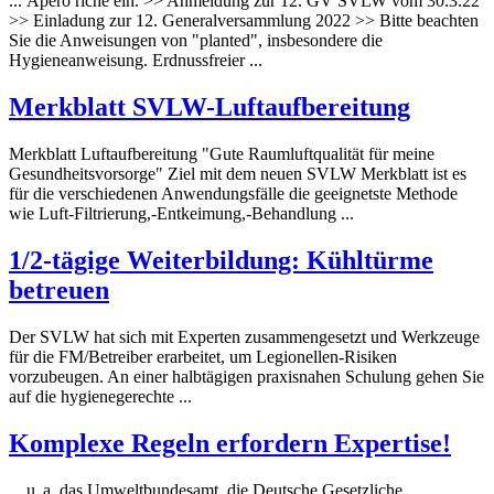
... Apéro riche ein. >> Anmeldung zur 12. GV SVLW vom 30.3.22
>> Einladung zur 12. Generalversammlung 2022 >> Bitte beachten
Sie die Anweisungen von "planted", insbesondere die
Hygiene
anweisung. Erdnussfreier ...
Merkblatt SVLW-Luftaufbereitung
Merkblatt Luftaufbereitung "Gute Raumluftqualität für meine
Gesundheitsvorsorge" Ziel mit dem neuen SVLW Merkblatt ist es
für die verschiedenen Anwendungsfälle die geeignetste Methode
wie Luft-Filtrierung,-Entkeimung,-Behandlung ...
1/2-tägige Weiterbildung: Kühltürme
betreuen
Der SVLW hat sich mit Experten zusammengesetzt und Werkzeuge
für die FM/Betreiber erarbeitet, um Legionellen-Risiken
vorzubeugen. An einer halbtägigen praxisnahen Schulung gehen Sie
auf die
hygiene
gerechte ...
Komplexe Regeln erfordern Expertise!
... u. a. das Umweltbundesamt, die Deutsche Gesetzliche