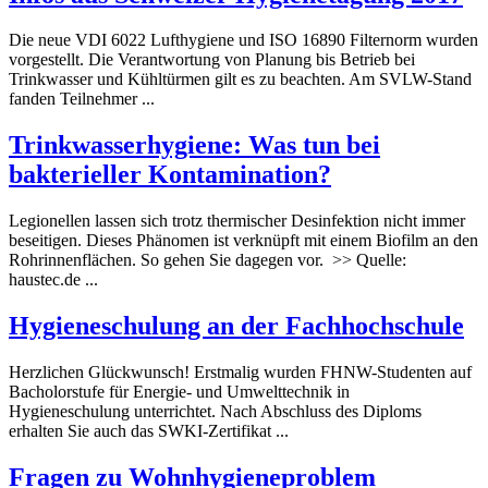
Die neue VDI 6022 Luft
hygiene
und ISO 16890 Filternorm wurden
vorgestellt. Die Verantwortung von Planung bis Betrieb bei
Trinkwasser und Kühltürmen gilt es zu beachten. Am SVLW-Stand
fanden Teilnehmer ...
Trinkwasser
hygiene
: Was tun bei
bakterieller Kontamination?
Legionellen lassen sich trotz thermischer Desinfektion nicht immer
beseitigen. Dieses Phänomen ist verknüpft mit einem Biofilm an den
Rohrinnenflächen. So gehen Sie dagegen vor. >> Quelle:
haustec.de ...
Hygiene
schulung an der Fachhochschule
Herzlichen Glückwunsch! Erstmalig wurden FHNW-Studenten auf
Bacholorstufe für Energie- und Umwelttechnik in
Hygiene
schulung unterrichtet. Nach Abschluss des Diploms
erhalten Sie auch das SWKI-Zertifikat ...
Fragen zu Wohn
hygiene
problem