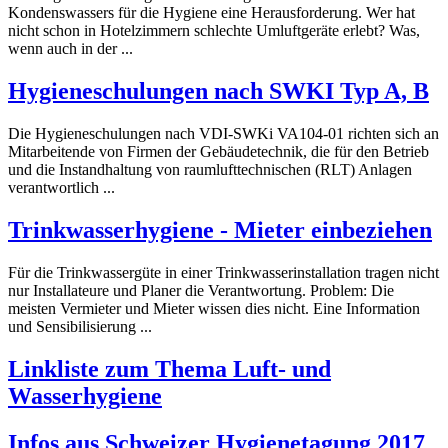
Kondenswassers für die
Hygiene
eine Herausforderung. Wer hat
nicht schon in Hotelzimmern schlechte Umluftgeräte erlebt? Was,
wenn auch in der ...
Hygiene
schulungen nach SWKI Typ A, B
Die
Hygiene
schulungen nach VDI-SWKi VA104-01 richten sich an
Mitarbeitende von Firmen der Gebäudetechnik, die für den Betrieb
und die Instandhaltung von raumlufttechnischen (RLT) Anlagen
verantwortlich ...
Trinkwasser
hygiene
- Mieter einbeziehen
Für die Trinkwassergüte in einer Trinkwasserinstallation tragen nicht
nur Installateure und Planer die Verantwortung. Problem: Die
meisten Vermieter und Mieter wissen dies nicht. Eine Information
und Sensibilisierung ...
Linkliste zum Thema Luft- und
Wasser
hygiene
Infos aus Schweizer
Hygiene
tagung 2017